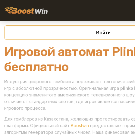
Войти
Игровой автомат Plin
бесплатно
Индустрия цифрового гемблинга переживает тектонический 
игр с абсолютной прозрачностью. Оригинальная игра
plinko
концепцию знаменитого американского телевизионного шоу «
отличие от стандартных слотов, где игрок является пасси
игрового процесса.
Для гемблеров из Казахстана, желающих протестировать св
платформы. Официальный сайт
Boostwin
предоставляет прям
алгоритмы генератора случайных чисел. Наша финансовая э