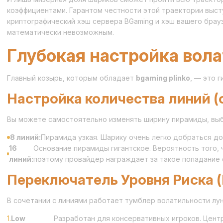
коэффициентами. Гарантом честности этой траектории выступ
криптографический хэш сервера BGaming и хэш вашего брау
математически невозможным.
Глубокая настройка вола
Главный козырь, которым обладает
bgaming plinko
, — это 
Настройка количества линий (о
Вы можете самостоятельно изменять ширину пирамиды, выбирая 8
8 линий:
Пирамида узкая. Шарику очень легко добраться до
16
Основание пирамиды гигантское. Вероятность того, ч
линий:
поэтому провайдер награждает за такое попадание
Переключатель Уровня Риска (R
В сочетании с линиями работает тумблер волатильности лун
Low
Разработан для консервативных игроков. Центра