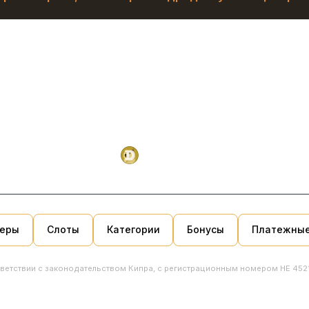
ишь воспроизводит плавную графическую анимацию, поэтому з
а — это абсолютно независимое математическое событие. Те
“памяти”. То, что шарик упал в центр 20 раз, никак не увелич
Это классическая “ошибка игрока”.
деры
Слоты
Категории
Бонусы
Платежны
ответствии с законодательством Кипра, с регистрационным номером HE 45216