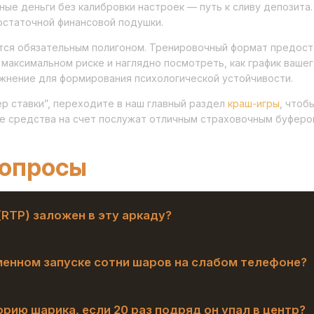
ные деньги без калибровки настроек — путь к сливу депозита.
достаточной финансовой подушки.
ся обязательным полигоном. Тренировочный формат предоста
максимальном риске и наглядно посмотреть, как график вашег
жнение для формирования психологической устойчивости.
р ставки”, переходите в наш главный раздел
краш-игры
, чтоб
е средства на счет послужат отличным страховочным буферо
вопросы
(RTP) заложен в эту аркаду?
зврат средств на уровне 99.00%. Это один из самых высоких
менном запуске сотни шаров на слабом телефоне?
оставляет себе лишь 1% с общего пула ставок, что делает эту
на. БиГейминг использует передовую технологию HTML5. Прог
рию шарика, если 20 раз подряд он упал в центр?
ков друг с другом (они проходят друг сквозь друга). Вычисл