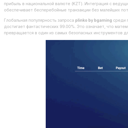
прибыль в национальной валюте (KZT). Интеграция с ведущими
обеспечивает бесперебойные транзакции без малейших пот
Глобальная популярность запроса
plinko by bgaming
среди 
достигает фантастических 99.00%. Это означает, что мате
превращается в один из самых безопасных инструментов д