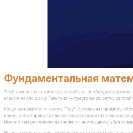
Фундаментальная матема
Чтобы извлекать стабильную прибыль, необходимо досконал
классическую доску Гальтона — треугольную сетку из препя
Когда вы нажимаете кнопку “Play”, с вершины пирамиды сбр
влево, либо вправо. Согласно теории вероятностей и зако
Именно там расположены ячейки с наименьшими, убыточными 
И лишь мизерная доля шариков сможет пройти всю траектор