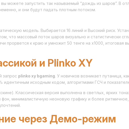
, вы можете запустить так называемый “дождь из шаров”. В от
еменно, и они будут падать плотным потоком.
ическую модель. Выбирается 16 линий и Высокий риск. Устана
 том, что массовый поток шаров визуально и статистически сг
ысячи прорвется к краю и умножит 50 тенге на x1000, итоговая
ссикой и Plinko XY
ый запрос
plinko xy bgaming
. У новичков возникает путаница, к
00% идентичным исходным кодом, алгоритмами ГСЧ и показател
скине). Классическая версия выполнена в светлых, ярких тон
й фон, минималистичную неоновую графику и более ритмично
дпочтений.
ание через Демо-режим