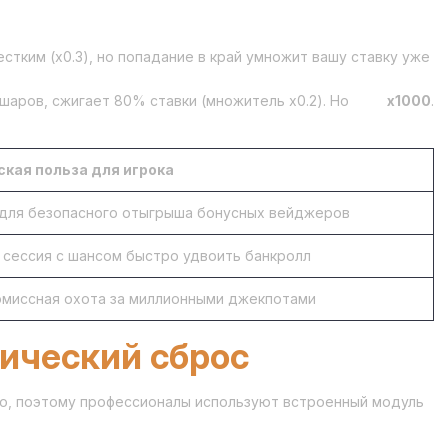
тким (x0.3), но попадание в край умножит вашу ставку уже
аров, сжигает 80% ставки (множитель x0.2). Но
x1000
.
кая польза для игрока
для безопасного отыгрыша бонусных вейджеров
 сессия с шансом быстро удвоить банкролл
миссная охота за миллионными джекпотами
ический сброс
ьно, поэтому профессионалы используют встроенный модуль