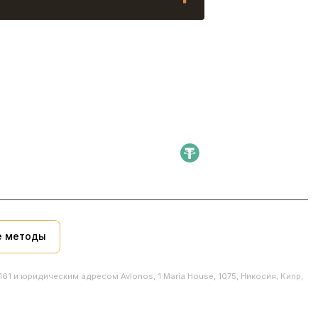
ависаний не будет даже на
ория вероятностей и алгоритм
ивает и не уменьшает шансы того, что
е методы
1 и юридическим адресом Avlonos, 1 Maria House, 1075, Никосия, Кипр,