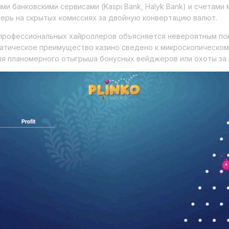
 банковскими сервисами (Kaspi Bank, Halyk Bank) и счетами моб
ерь на скрытых комиссиях за двойную конвертацию валют.
профессиональных хайроллеров объясняется невероятным пок
матическое преимущество казино сведено к микроскопическом
ля планомерного отыгрыша бонусных вейджеров или охоты за 