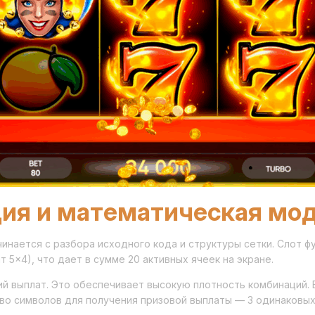
ия и математическая мод
чинается с разбора исходного кода и структуры сетки. Слот 
5×4), что дает в сумме 20 активных ячеек на экране.
ий выплат. Это обеспечивает высокую плотность комбинаций. 
тво символов для получения призовой выплаты — 3 одинаковых