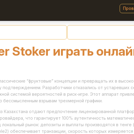
Пров
r Stoker играть онлай
классические “фруктовые” концепции и превращать их в высо
 подтверждением. Разработчики отказались от устаревших се
ной системой вероятностей в риск-игре. Этот аппарат привл
ю бессмысленным взрывам трехмерной графики.
 из Казахстана отдают предпочтение лицензированной платф
овайдера, что гарантирует 100% аутентичность математическ
локальный рынок: депозиты и выплаты производятся в тенге (K
, Tele2) обеспечивает транзакции, скорость которых измеряется