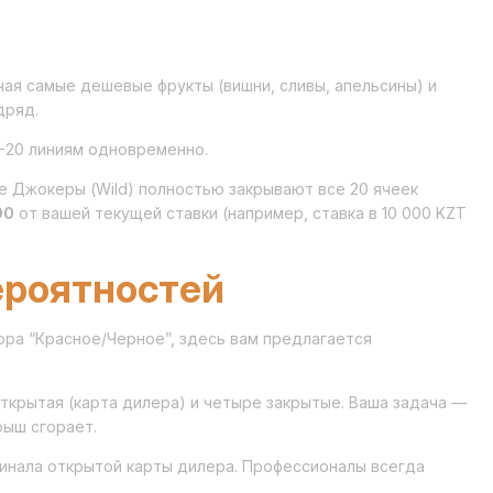
чая самые дешевые фрукты (вишни, сливы, апельсины) и
дряд.
0-20 линиям одновременно.
же Джокеры (Wild) полностью закрывают все 20 ячеек
00
от вашей текущей ставки (например, ставка в 10 000 KZT
ероятностей
бора “Красное/Черное”, здесь вам предлагается
ткрытая (карта дилера) и четыре закрытые. Ваша задача —
рыш сгорает.
минала открытой карты дилера. Профессионалы всегда