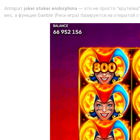
Аппарат
joker stoker endorphina
— это не просто “крутилка
вес, а функция Gamble (Риск-игра) базируется на открытой 