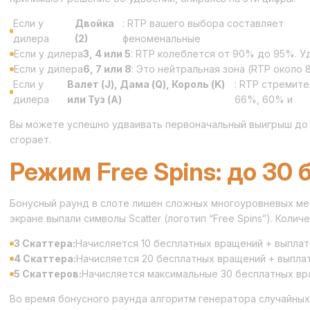
Если у
Двойка
: RTP вашего выбора составляет
дилера
(2)
феноменальные
Если у дилера
3, 4 или 5
: RTP колеблется от 90% до 95%. У
Если у дилера
6, 7 или 8
: Это нейтральная зона (RTP около 
Если у
Валет (J), Дама (Q), Король (K)
: RTP стремит
дилера
или Туз (A)
66%, 60% и
Вы можете успешно удваивать первоначальный выигрыш до 1
сгорает.
Режим Free Spins: до 30
Бонусный раунд в слоте лишен сложных многоуровневых мех
экране выпали символы Scatter (логотип “Free Spins”). Кол
3 Скаттера:
Начисляется 10 бесплатных вращений + выплата
4 Скаттера:
Начисляется 20 бесплатных вращений + выплат
5 Скаттеров:
Начисляется максимальные 30 бесплатных вра
Во время бонусного раунда алгоритм генератора случайных