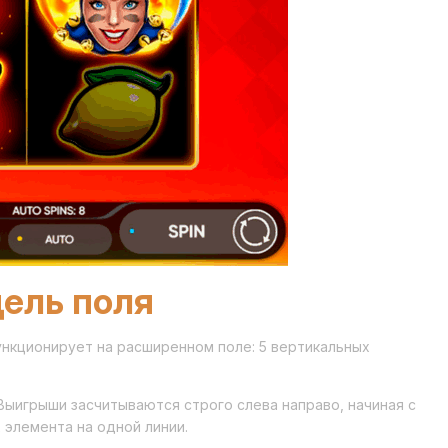
ель поля
функционирует на расширенном поле: 5 вертикальных
Выигрыши засчитываются строго слева направо, начиная с
 элемента на одной линии.