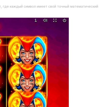
т, где каждый символ имеет свой точный математический