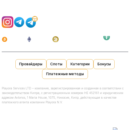
архитектуре HTML5. Интерфейс, таблица выплат и кнопки
пирамиды x3 на одной линии дадут общий множитель x9 для
управления ставками идеально масштабируются под экраны
этой конкретной комбинации.
мобильных устройств на iOS и Android. Игра отлично
функционирует напрямую через браузер телефона,
обеспечивая плавную анимацию даже при использовании сетей
3G/LTE локальных операторов Казахстана.
Провайдеры
Слоты
Категории
Бонусы
Платежные методы
Playora Services LTD – компания, зарегистрированная и созданная в соответствии с
законодательством Кипра, с регистрационным номером HE 452161 и юридическим
адресом Avlonos, 1 Maria House, 1075, Никосия, Кипр, действующая в качестве
платежного агента компании Playora N.V.