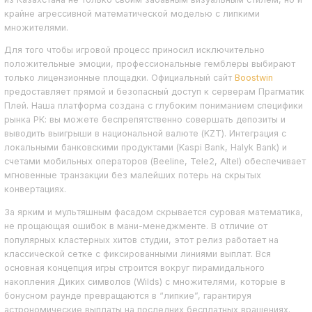
крайне агрессивной математической моделью с липкими
множителями.
Для того чтобы игровой процесс приносил исключительно
положительные эмоции, профессиональные гемблеры выбирают
только лицензионные площадки. Официальный сайт
Boostwin
предоставляет прямой и безопасный доступ к серверам Прагматик
Плей. Наша платформа создана с глубоким пониманием специфики
рынка РК: вы можете беспрепятственно совершать депозиты и
выводить выигрыши в национальной валюте (KZT). Интеграция с
локальными банковскими продуктами (Kaspi Bank, Halyk Bank) и
счетами мобильных операторов (Beeline, Tele2, Altel) обеспечивает
мгновенные транзакции без малейших потерь на скрытых
конвертациях.
За ярким и мультяшным фасадом скрывается суровая математика,
не прощающая ошибок в мани-менеджменте. В отличие от
популярных кластерных хитов студии, этот релиз работает на
классической сетке с фиксированными линиями выплат. Вся
основная концепция игры строится вокруг пирамидального
накопления Диких символов (Wilds) с множителями, которые в
бонусном раунде превращаются в “липкие”, гарантируя
астрономические выплаты на последних бесплатных вращениях.