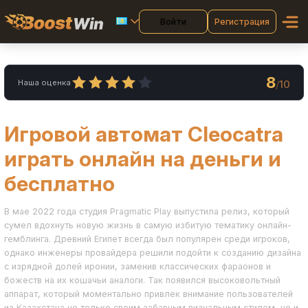
Войти
Регистрация
8
Наша оценка
/
10
Игровой автомат Cleocatra
играть онлайн на деньги и
бесплатно
В мае 2022 года студия Pragmatic Play выпустила релиз, который
сумел вдохнуть новую жизнь в самую избитую тематику онлайн-
гемблинга. Древний Египет всегда был популярен среди игроков,
однако инженеры провайдера решили подойти к созданию дизайна
с изрядной долей иронии, заменив классических фараонов и
божеств на их кошачьи аналоги. Так появился высоковольтный
аппарат, который моментально привлек внимание пользователей
из Казахстана не только своим забавным визуальным стилем, но и