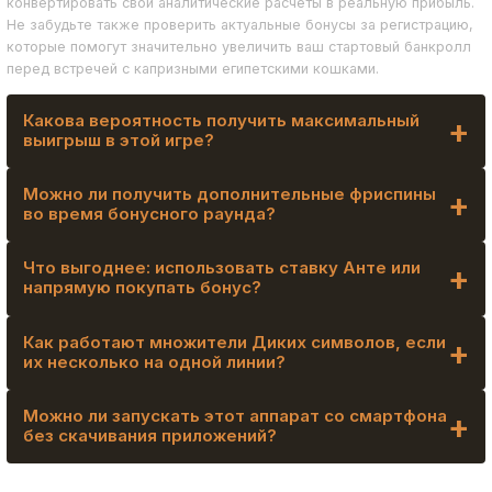
конвертировать свои аналитические расчеты в реальную прибыль.
Не забудьте также проверить актуальные бонусы за регистрацию,
которые помогут значительно увеличить ваш стартовый банкролл
перед встречей с капризными египетскими кошками.
Какова вероятность получить максимальный
выигрыш в этой игре?
Каждый
клеокатра слот
имеет жестко прописанную
Можно ли получить дополнительные фриспины
математическую вероятность. Шанс достижения
во время бонусного раунда?
максимального лимита (Max Win Cap) в размере x5,000 от
ставки составляет приблизительно 1 случай на несколько
Да, система предусматривает ретриггер. Однако он
Что выгоднее: использовать ставку Анте или
миллионов спинов. Этот “потолок” чаще всего достигается в
активируется не Скаттерами, как в большинстве других игр.
напрямую покупать бонус?
бонусном раунде, когда на барабанах 2, 3 и 4 скапливается
Если во время бесплатных вращений весь первый барабан
максимальное количество липких Диких символов с
(крайний левый) полностью заполняется одинаковыми
Это зависит от размера вашего банкролла. Любое честное
множителем x3.
Как работают множители Диких символов, если
символами кошек (любого из 4 премиальных видов), игра
cleocatra казино
подтвердит, что покупка за x100 несет
их несколько на одной линии?
автоматически добавляет к вашему счетчику +2
колоссальные риски быстрой потери депозита, так как
дополнительных бесплатных вращения.
дисперсия раунда огромна. Использование ставки Анте (+25%
В отличие от некоторых автоматов, где множители просто
Можно ли запускать этот аппарат со смартфона
к цене спина за удвоенный шанс бонуса) считается более
складываются (например, x2 + x3 = x5), здесь применяется
без скачивания приложений?
консервативной стратегией, позволяющей контролировать
сложная аддитивная система. Если в выигрышной комбинации
просадки и получать дополнительные выплаты от респинов в
по одной из 40 линий участвуют несколько пирамид, их
Абсолютно. Весь софт студии Pragmatic Play базируется на
базовой игре.
значения перемножаются между собой. Например, две