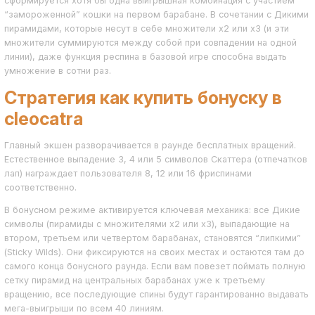
сформируется хотя бы одна выигрышная комбинация с участием
“замороженной” кошки на первом барабане. В сочетании с Дикими
пирамидами, которые несут в себе множители x2 или x3 (и эти
множители суммируются между собой при совпадении на одной
линии), даже функция респина в базовой игре способна выдать
умножение в сотни раз.
Стратегия как купить бонуску в
cleocatra
Главный экшен разворачивается в раунде бесплатных вращений.
Естественное выпадение 3, 4 или 5 символов Скаттера (отпечатков
лап) награждает пользователя 8, 12 или 16 фриспинами
соответственно.
В бонусном режиме активируется ключевая механика: все Дикие
символы (пирамиды с множителями x2 или x3), выпадающие на
втором, третьем или четвертом барабанах, становятся “липкими”
(Sticky Wilds). Они фиксируются на своих местах и остаются там до
самого конца бонусного раунда. Если вам повезет поймать полную
сетку пирамид на центральных барабанах уже к третьему
вращению, все последующие спины будут гарантированно выдавать
мега-выигрыши по всем 40 линиям.