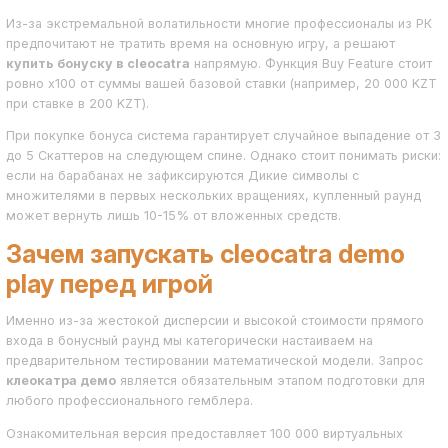
Из-за экстремальной волатильности многие профессионалы из РК
предпочитают не тратить время на основную игру, а решают
купить бонуску в cleocatra
напрямую. Функция Buy Feature стоит
ровно x100 от суммы вашей базовой ставки (например, 20 000 KZT
при ставке в 200 KZT).
При покупке бонуса система гарантирует случайное выпадение от 3
до 5 Скаттеров на следующем спине. Однако стоит понимать риски:
если на барабанах не зафиксируются Дикие символы с
множителями в первых нескольких вращениях, купленный раунд
может вернуть лишь 10-15% от вложенных средств.
Зачем запускать cleocatra demo
play перед игрой
Именно из-за жестокой дисперсии и высокой стоимости прямого
входа в бонусный раунд мы категорически настаиваем на
предварительном тестировании математической модели. Запрос
клеокатра демо
является обязательным этапом подготовки для
любого профессионального гемблера.
Ознакомительная версия предоставляет 100 000 виртуальных